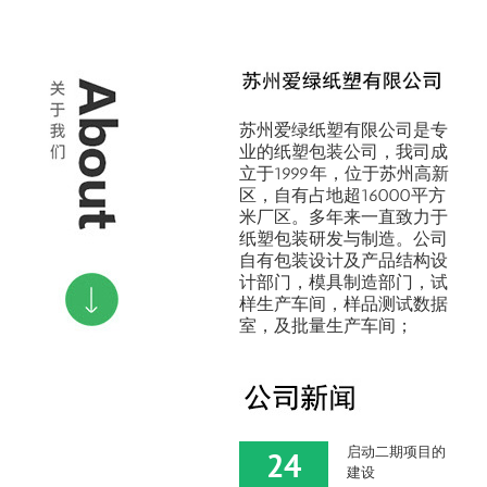
苏州爱绿纸塑有限公司是专
业的纸塑包装公司，我司成
立于1999年，位于苏州高新
区，自有占地超16000平方
米厂区。多年来一直致力于
纸塑包装研发与制造。公司
自有包装设计及产品结构设
计部门，模具制造部门，试
样生产车间，样品测试数据
室，及批量生产车间；
启动二期项目的
24
建设