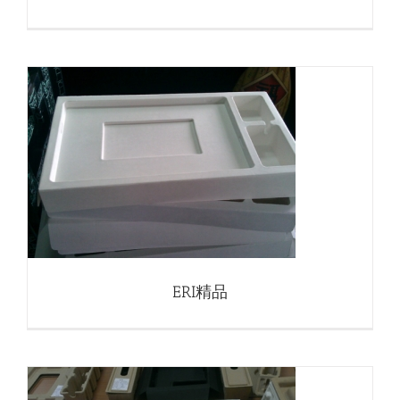
ERI精品