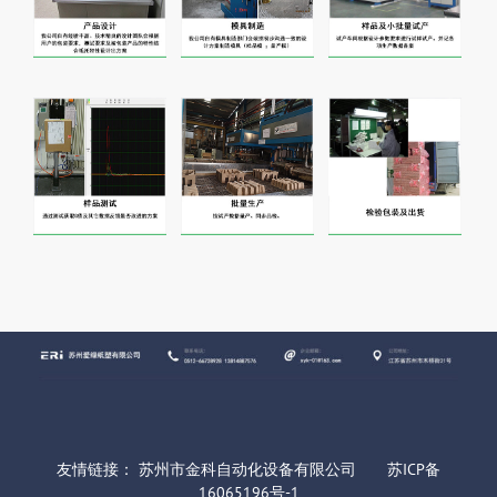
友情链接：
苏州市金科自动化设备有限公司
苏ICP备
16065196号-1