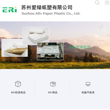
Skip
to
content