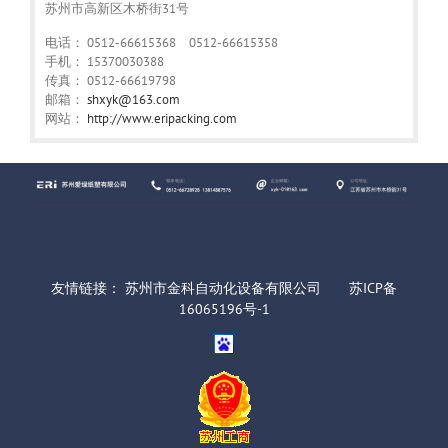
苏州市高新区木桥街31号
电话： 0512-66615368 0512-66615358
手机： 15370030388
传真： 0512-66619798
邮箱：
shxyk@163.com
网站：
http://www.eripacking.com
友情链接：
苏州市金科自动化设备有限公司
苏ICP备
16065196号-1