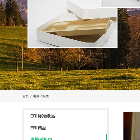
首页
/
电脑平板类
ERI标准纸品
ERI精品
电脑平板类