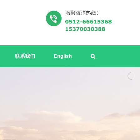
联系我们
English