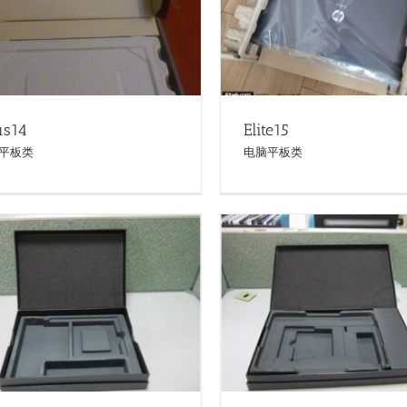
Elite15
Asus
电脑平板类
电脑平板类
us14
Elite15
平板类
电脑平板类
DELL平板
DELL平板
电脑平板类
电脑平板类