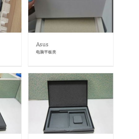
Asus
电脑平板类