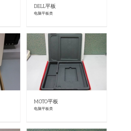
DELL平板
电脑平板类
MOTO平板
电脑平板类