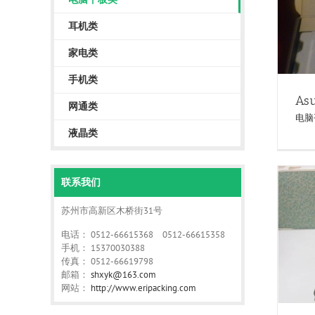
Asus14
耳机类
电脑平板类
家电类
手机类
As
网通类
电脑
液晶类
联系我们
苏州市高新区木桥街31号
电话： 0512-66615368 0512-66615358
DELL平板
手机： 15370030388
电脑平板类
传真： 0512-66619798
邮箱：
shxyk@163.com
网站：
http://www.eripacking.com